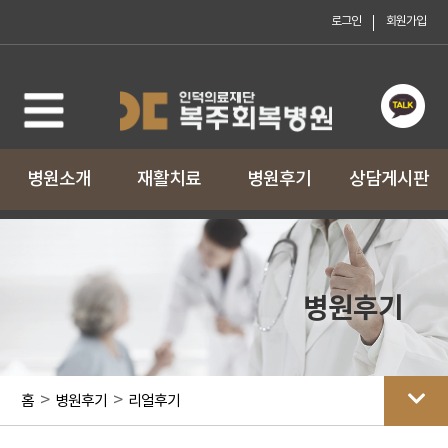
로그인
회원가입
로그인
회원가입
병원소개
재활치료
병원후기
상담게시판
병원후기
>
>
홈
병원후기
리얼후기