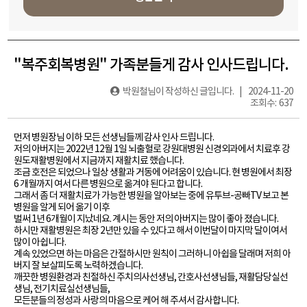
"복주회복병원" 가족분들게 감사 인사드립니다.
박원철
님이 작성하신 글입니다. | 2024-11-20
조회수: 637
먼저 병원장님 이하 모든 선생님들께 감사 인사 드립니다.
저의 아버지는 2022년 12월 1일 뇌출혈로 강원대병원 신경외과에서 치료후 강
원도재활병원에서 지금까지 재활치료 했습니다.
조금 호전은 되었으나 일상 생활과 거동에 어려움이 있습니다. 현 병원에서 최장
6 개월까지 여서 다른 병원으로 옮겨야 된다고 합니다.
그래서 좀 더 재활치료가 가능한 병원을 알아보는 중에 유투브-공빠TV 보고 본
병원을 알게 되어 옮기 이후
벌써 1년 6개월이 지났네요. 계시는 동안 저의 아버지는 많이 좋아 졌습니다.
하시만 재활병원은 최장 2년만 있을 수 있다고 해서 이번달이 마지막 달이여서
많이 아쉽니다.
계속 있었으면 하는 마음은 간절하시만 원칙이 그러하니 아쉽을 달래며 저희 아
버지 잘 보살피도록 노력하겠습니다.
깨끗한 병원환경과 친절하신 주치의사선생님, 간호사선생님들, 재활담당실선
생님, 전기치료실선생님들,
모든분들의 정성과 사랑의 마음으로 케어 해 주셔서 감사합니다.