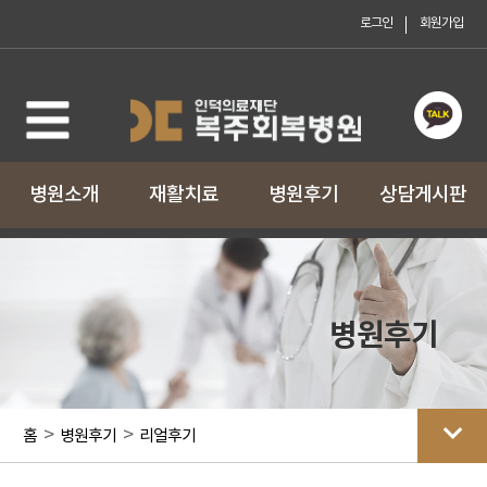
로그인
회원가입
로그인
회원가입
병원소개
재활치료
병원후기
상담게시판
병원후기
>
>
홈
병원후기
리얼후기