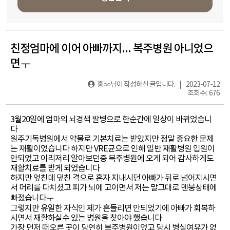
친정엄마에 이어 아빠까지... 복주병원 아니었으
면ㅜ
홍○○
님이 작성하신 글입니다. | 2023-07-12
조회수: 676
3월20일에 엄마의 뇌경색 발병으로 한순간에 일상이 바뀌었습니
다
원주기독병원에서 약물로 기본치료는 받았지만 정말 중요한 문제
는 재활이었습니다 하지만 VRE균으로 인해 일반 재활병원 입원이
안되었고 이리저리 알아보던중 복주병원에 오게 되어 감사하게도
재활치료를 받게 되었습니다
하지만 엎친데 덮친 격으로 혼자 지내시던 아빠가 뒤로 넘어지시면
서 머리를 다치셨고 피가 뇌에 고이면서 저는 말그대로 멘붕상태에
빠졌습니다ㅜ
그렇지만 유일한 자식인 제가 흔들리면 안되었기에 아빠가 회복하
시면서 재활하실수 있는 병원을 찾아야 했습니다
가장 먼저 떠오른 곳이 당연히 복주병원이었고 당시 병실여유가 없