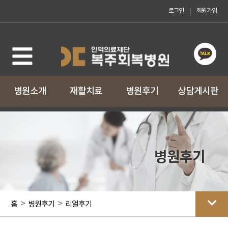
로그인
회원가입
로그인
회원가입
병원소개
재활치료
병원후기
상담게시판
병원후기
>
>
홈
병원후기
리얼후기