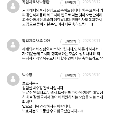
작업치료사 박동환
2023.08.12
답변달기
균이 해제되셔서 진심으로 축하드립니다! 처음 오셔서 커
피에 연하제를 타서 드시며 입으로 먹는 것이 오랜만이라
고 좋아하시던 모습이 생각납니다. 연하검사도 통과하시
고 집으로 돌아가실 수 있어서 너무 축하드립니다!
작업치료사. 최다애
2023.08.11
답변달기
해제되셔서 진심으로 축하드립니다. 연하 통과 하셔서 과
자. 기분좋게 드시며. 행복해하는 모습이 생각나네요. 회
복되셔서 직업복귀도 다시 할수 있어 너무 축하드려요. ^^
박수정
2023.08.10
답변달기
보호자분 ~
상담실 박수정 간호사입니다.
두달 전 앰블타고 누워서 오셨던 때가 아직 생생한데 열심
히 치료 잘 받으셔서 걸어서 퇴원하시는 모습을 오늘 보게
되네요 ~~
앞으로 더욱 건강하시길 바랍니다.
보호자분도 그동안 수고 많으셨습니다~~!!