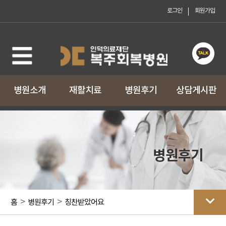
로그인
회원가입
로그인
회원가입
병원소개
재활치료
병원후기
상담게시판
병원후기
>
>
홈
병원후기
칭찬받았어요