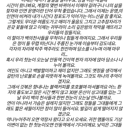
이제는 제각기 갈길을 갈려구요. 정말 이른 계절에
시간이 왔나봐요, 계절의 몇번 바뀌어서 이제야 갈려구나 나의 삶을
찾차와 인연 운명이란 단어 무척 좋았습니다. 그래서 이제는 운명,의
인연아 비켜라 내가 나간다 정포도가 익어가는 어느산골 참 좋치요.
그렇게도 무더운 여름도가고 매미가 울음도 그치고 고추잠자리가
온갖 꽃들에 앉고 이제는 귀뚜라미 소리 깊은밤의 적막을 깨뜨리고
우리들의 잠들지요.
이 할미가 백의천사들을 무척이나 힘들게 하여지요. 그래서 우리들
은 정이 들 무렵 떠난다니 주름진 눈가에 이슬부터 감도네요.
각자의 자리에 탁주 맥주라도 한잔하며 담소를 나누며 이해 마무
리...
혹시 우리 첫눈이 오는날 안동역 간이역 판자 의자에 앉아 담소나 나
누어 볼까요.
여인도 아니고 백발할미하고 재미 없지만 그래도 옛정을 생각해서
갈탄의 난로불로 손을 따뜻하게 녹여볼까요. 그것도 하나의 추억이
겠지요.
그래서 갓볶은 향내나는 블랙커피를 호호불며 마셔볼까요 어느 환
자의 흉도보고 많은 시간 뺏지 않고 30분 온산이 상고대를 입는 그
날 우리 백의 천사들과 한번 천눈이 오는날 만나볼까요.
연이 아니라서 가슴은 설레지 않지만 그래도 정들을 그대들에게 그
래도 짧은 세월이지만 정이 많이 들어서요. 발길이 쉽게 떨어지지 않
겠군요.
약나누어주러 오면 약장사 왔다고 오서 오세요. 귀전 맴돌아도 기상
이변이 없는 한 첫눈이오면 안동역에서 기다리께요. 낮익은 그대들